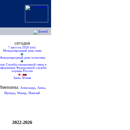
сегодня
7 августа 2026 (пт):
Международный день пива
Международный день холостяка
ень Службы специальной связи и
нформации Федеральной службы
охраны России
Анна Летняя
Именины:
,
,
Александр
Анна
,
,
Ираида
Макар
Николай
2022-2026