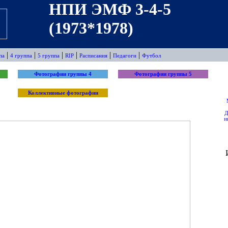
НПИ ЭМФ 3-4-5
(1973*1978)
|
|
|
|
|
|
па
4 группа
5 группа
RIP
Расписания
Педагоги
Футбол
Фотографии группы 4
Фотографии группы 5
Коллективные фотографии
Д
и